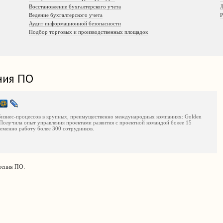
Восстановление бухгалтерского учета
Л
Ведение бухгалтерского учета
Р
Аудит информационной безопасности
Подбор торговых и производственных площадок
ния ПО
 бизнес-процессов в крупных, преимущественно международных компаниях: Golden
nk. Получила опыт управления проектами развития с проектной командой более 15
еменно работу более 300 сотрудников.
дрения ПО: