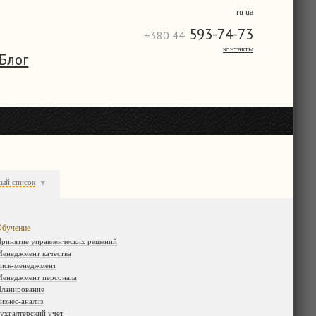
ru
ua
593-74-73
+380 44
контакты
Блог
ный список
бучение
ринятие управленческих решений
енеджмент качества
иск-менеджмент
енеджмент персонала
ланирование
изнес-анализ
ухгалтерский учет