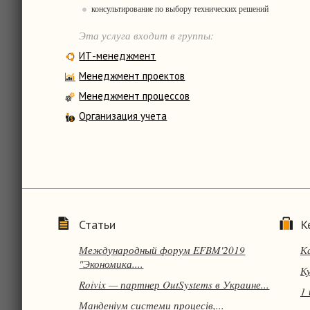
консультирование по выбору технических решений
Эта услуга входит в группы:
ИТ-менеджмент
Менеджмент проектов
Менеджмент процессов
Организация учета
Статьи
К
Международный форум EFBM'2019
К
"Экономика....
Ку
Roivix — партнер OutSystems в Украине...
1 
Манденіум системи процесів,...