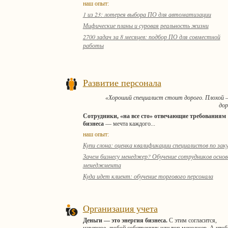
наш опыт:
1 из 23: лотерея выбора ПО для автоматизации
Мифические планы и суровая реальность жизни
2700 задач за 8 месяцев: подбор ПО для совместной
работы
Развитие персонала
«Хороший специалист стоит дорого. Плохой 
до
Сотрудники, «на все сто» отвечающие требованиям
бизнеса
— мечта каждого...
наш опыт:
Купи слона: оценка квалификации специалистов по зак
Зачем бизнесу менеджер? Обучение сотрудников осно
менеджмента
Куда идет клиент: обучение торгового персонала
Организация учета
Деньги — это энергия бизнеса.
С этим согласится,