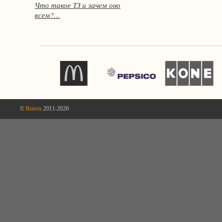
Что такое ТЗ и зачем оно
всем?...
©
Roivix
2011-2026
перейти