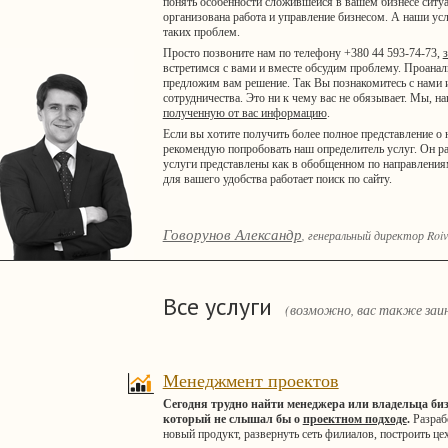
понять особенности сложившейся в вашем бизнесе ситуа
организована работа и управление бизнесом. А наши усл
таких проблем.
Просто позвоните нам по телефону +380 44 593-74-73,
встретимся с вами и вместе обсудим проблему. Проан
предложим вам решение. Так Вы познакомитесь с нами и
сотрудничества. Это ни к чему вас не обязывает. Мы, н
полученную от вас информацию
.
Если вы хотите получить более полное представление о 
рекомендую попробовать наш определитель услуг. Он р
услуги представлены как в обобщенном по направлениям
для вашего удобства работает поиск по сайту.
Говорунов Александр
, генеральный директор Roiv
Все услуги
(возможно, вас также заин
Менеджмент проектов
Сегодня трудно найти менеджера или владельца биз
который не слышал бы о
проектном подходе
.
Разраб
новый продукт, развернуть сеть филиалов, построить цех,