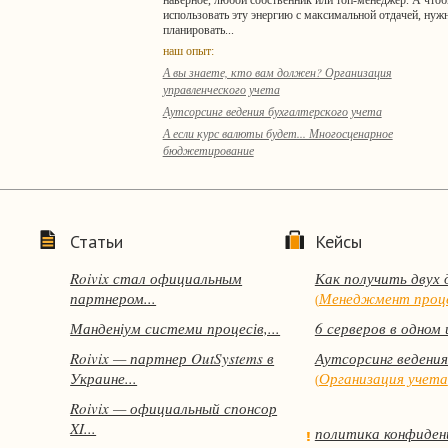
наверное, любой собственник или топ-менеджер. А что
использовать эту энергию с максимальной отдачей, нуж
планировать...
наш опыт:
А вы знаете, кто вам должен? Организация
управленческого учета
Аутсорсинг ведения бухгалтерского учета
А если курс валюты будет... Многосценарное
бюджетирование
Статьи
Кейсы
Roivix стал официальным
Как получить двух 
партнером...
Менеджмент проц
(
Манденіум системи процесів,...
6 серверов в одном 
Roivix — партнер OutSystems в
Аутсорсинг ведения
Украине...
Организация учета
(
Roivix — официальный спонсор
XI...
политика конфиден