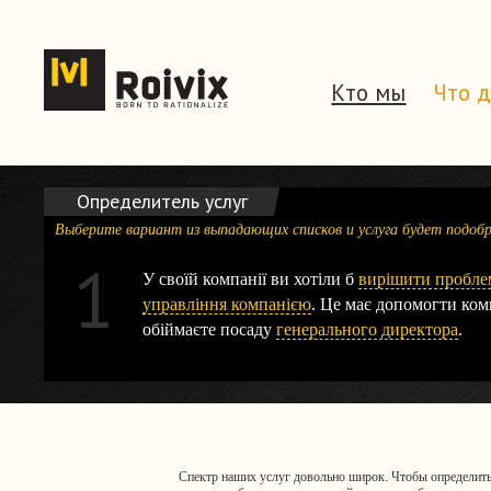
Кто мы
Что 
Определитель услуг
Выберите вариант из выпадающих списков и услуга будет подоб
1
У своїй компанії ви хотіли б
вирішити пробле
управління компанією
.
Це має допомогти ком
обіймаєте посаду
генерального директора
.
Спектр наших услуг довольно широк. Чтобы определит