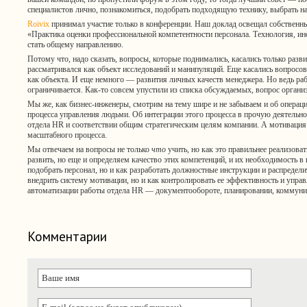
специалистов лично, познакомиться, подобрать подходящую технику, выбрать н
Roivix
принимал участие только в конференции. Наш доклад освещал собственны
«Практика оценки профессиональной компетентности персонала. Технология, инс
стать общему направлению.
Потому что, надо сказать, вопросы, которые поднимались, касались только разв
рассматривался как объект исследований и манипуляций. Еще касались вопрос
как объекта. И еще немного — развития личных качеств менеджера. Но ведь раб
ограничивается. Как-то совсем упустили из списка обсуждаемых, вопрос органи
Мы же, как бизнес-инженеры, смотрим на тему шире и не забываем и об операц
процесса управления людьми. Об интеграции этого процесса в прочую деятельно
отдела HR и соответствии общим стратегическим целям компании. А мотивация 
масштабного процесса.
Мы отвечаем на вопросы не только
что
учить, но как это правильнее реализоват
развить, но еще и определяем качество этих компетенций, и их необходимость в 
подобрать персонал, но и как разработать должностные инструкции и распредели
внедрить систему мотивации, но и как контролировать ее эффективность и упра
автоматизации работы отдела HR — документообороте, планировании, коммуни
Комментарии