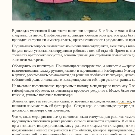
В докладах участников были ответы на все эти вопросы. Еще больше можно был
специалистов лично. В коференц-залах спикеры сменяли один другого даже без 
проводились тренинги и мастер-классы, практические советы раздавались на право
Поднимались вопросы нематериальной мотивации сотрудников, акцентируя вниман
бонусы не могут заставить сотрудников работать с полной отдачей. Прямо на м
тренингах ораторского искусства, освоить приемы для отработки правильного д
тонскости мастерства.
Обращались и к психиатрии. При помощи ее инструментов, а конкретно — транс
взаимоотношения между руководителями и подчиненными. Разбирались благоп
в группе, раскрывались возможности для решения проблемных ситуаций, давал
собственной роли, оптимального позиционирования себя при развитии разных сц
На выставке презентовались программы в помощь менеджеру по персоналу. Элек
геймификация обучения, автоматизация процессов рекрутинга. Можно было озн
конечно, узнать о политике монетизации.
Живой интерес вызвал он-лайн сервис мгновенной психодиагностики
Scanface
, 
психотип по моментальной фотографии. Создан сервис в помощь рекрутеру для 
должности, на которую он претендует.
Что ж, такие мероприятия всегда являются неким стимулом для развития темати
продвинутых участников рынка рабочей силы он называется «пушинг». И если вы 
организовывать или реорганизовывать управление людьми, то это мероприятие к
подыскиваете внешних специалистов в этой области, тренеров, преподавателей, 
вашей командой, но пропустили форум в этом году, то тогда лучший совет — по