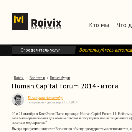
Кто мы
Что 
Воспользуйтесь автопо
Определитель услуг
Roivix
›
Все статьи
›
Бизнес-будни
Human Capital Forum 2014 - итоги
Говорунов Александр
генеральный директор,
27.10.2014
20 и 21 октября в КиевЭкспоПлазе проходил
Human Capital Forum-14
. Небольш
зала были организованы для обмена опытом и обсуждения новых тенденций в с
посетили мероприятие?
Вы зря пропустили этот слет
Василис по обмену премудростями
специалистов, е