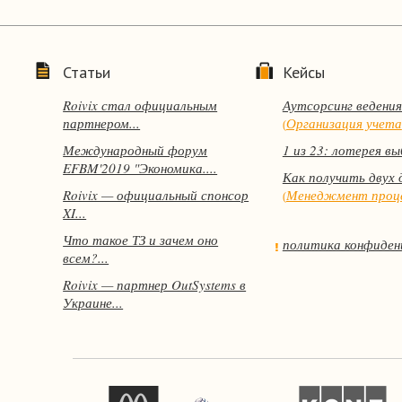
Статьи
Кейсы
Roivix стал официальным
Аутсорсинг ведения
партнером...
Организация учета
(
Международный форум
1 из 23: лотерея вы
EFBM'2019 "Экономика....
Как получить двух 
Roivix — официальный спонсор
Менеджмент проц
(
XI...
Что такое ТЗ и зачем оно
политика конфиден
всем?...
Roivix — партнер OutSystems в
Украине...