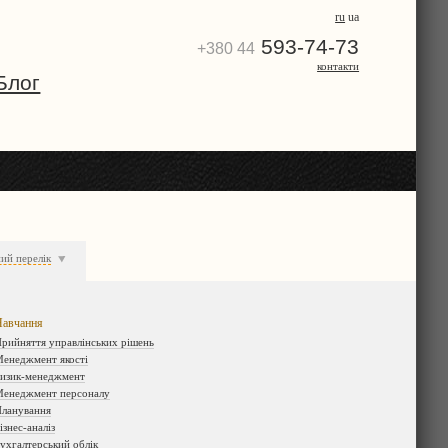
ru
ua
593-74-73
+380 44
контакти
Блог
ий перелік
авчання
рийняття управлінських рішень
енеджмент якості
изик-менеджмент
енеджмент персоналу
ланування
ізнес-аналіз
ухгалтерський облік