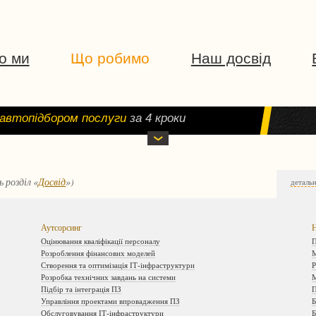
о ми
Що робимо
Наш досвід
автопідбором послуги
за 4 кроки
 розділ «
Досвід
»)
детальн
Аутсорсинг
Н
Оцінювання кваліфікації персоналу
П
Розроблення фінансових моделей
М
Створення та оптимізація ІТ-інфраструктури
Р
Розробка технічних завдань на системи
М
Підбір та інтеграція ПЗ
П
Управління проектами впровадження ПЗ
Б
Обслуговування ІТ-інфраструктури
Б