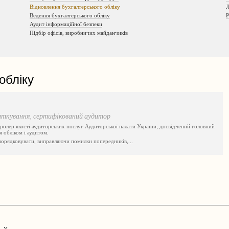
Відновлення бухгалтерського обліку
Л
Ведення бухгалтерського обліку
Р
Аудит інформаційної безпеки
Підбір офісів, виробничих майданчиків
обліку
даткування, сертифікований аудитор
тролер якості аудиторських послуг Аудиторської палати України, досвідчений головний
я обліком і аудитом.
впорядковувати, виправляючи помилки попередників,
...