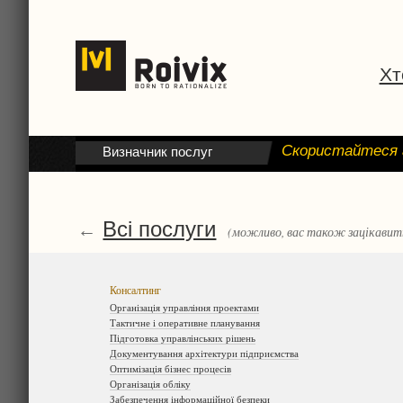
Хт
Скористайтеся 
Визначник послуг
Всі послуги
←
(можливо, вас також зацікавить
Консалтинг
Організація управління проектами
Тактичне і оперативне планування
Підготовка управлінських рішень
Документування архітектури підприємства
Оптимізація бізнес процесів
Організація обліку
Забезпечення інформаційної безпеки