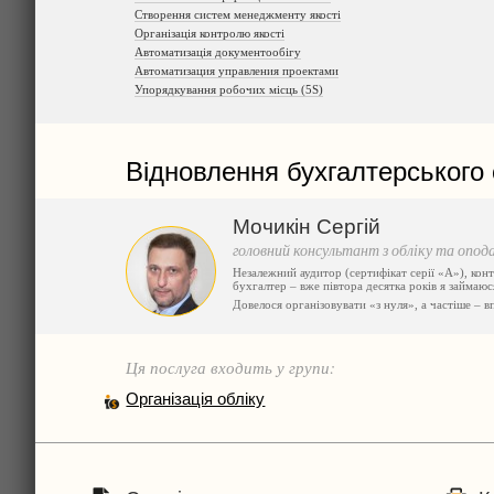
Створення систем менеджменту якості
Організація контролю якості
Автоматизація документообігу
Автоматизация управления проектами
Упорядкування робочих місць (5S)
Відновлення бухгалтерського 
Мочикін Сергій
головний консультант з обліку та опо
Незалежний аудитор (сертифікат серії «А»), кон
бухгалтер – вже півтора десятка років я займаюс
Довелося організовувати «з нуля», а частіше – 
Ця послуга входить у групи:
Організація обліку