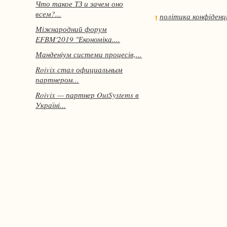
Что такое ТЗ и зачем оно
всем?...
політика конфіденц
Міжнародний форум
EFBM'2019 "Економіка....
Манденіум системи процесів,...
Roivix стал официальным
партнером...
Roivix — партнер OutSystems в
Україні...