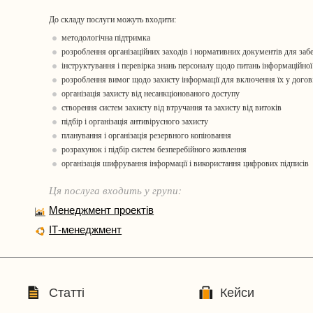
До складу послуги можуть входити:
методологічна підтримка
розроблення організаційних заходів і нормативних документів для заб
інструктування і перевірка знань персоналу щодо питань інформаційної
розроблення вимог щодо захисту інформації для включення їх у догов
організація захисту від несанкціонованого доступу
створення систем захисту від втручання та захисту від витоків
підбір і організація антивірусного захисту
планування і організація резервного копіювання
розрахунок і підбір систем безперебійного живлення
організація шифрування інформації і використання цифрових підписів
Ця послуга входить у групи:
Менеджмент проектів
ІТ-менеджмент
Статті
Кейси