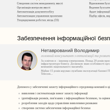
Створення систем менеджменту якості
Відновлення бухг
Організація контролю якості
Ведення бухгалте
Автоматизація документообігу
Аудит інформацій
Автоматизация управления проектами
Підбір офісів, в
Упорядкування робочих місць (5S)
Забезпечення інформаційної без
Нетаврований Володимир
головний консультант з оптимізації та розви
За освітою я – інженер-електронник. Понад 20 років присв
інфраструктури бізнесу. Досконало знаю особливості орга
компаніях національного масштабу.
Майже 15 років керував службами експлуатації базової І
Telecom
...
Допомога у забезпеченні захисту інформаційного середовища компанії в ціл
виявлення і систематизація вимог захисту інформації
ідентифікація ризиків, пов'язаних з інформаційною безпекою, та оціню
розроблення заходів щодо управління виявленими ризиками
створення системи забезпечення інформаційної безпеки