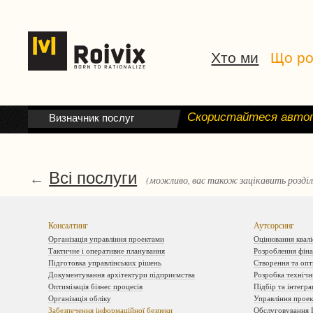
Хто ми
Що р
Скористайтеся автоп
Визначник послуг
Всі послуги
←
(можливо, вас також зацікавить розділ
Консалтинг
Аутсорсинг
Організація управління проектами
Оцінювання квалі
Тактичне і оперативне планування
Розроблення фін
Підготовка управлінських рішень
Створення та опт
Документування архітектури підприємства
Розробка технічн
Оптимізація бізнес процесів
Підбір та інтегра
Організація обліку
Управління прое
Забезпечення інформаційної безпеки
Обслуговування 