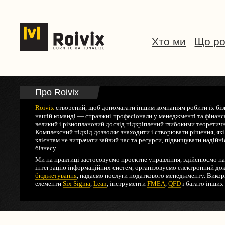
Хто ми
Що р
Про Roivix
Roivix
створений, щоб допомагати іншим компаніям робити їх біз
нашій команді — справжні професіонали у менеджменті та фінансах
великий і різноплановий досвід підкріплений глибокими теоретич
Комплексний підхід дозволяє знаходити і створювати рішення, я
клієнтам не витрачати зайвий час та ресурси, підвищувати надійні
бізнесу.
Ми на практиці застосовуємо проектне управління, здійснюємо н
інтеграцію інформаційних систем, організовуємо електронний до
бюджетування
, надаємо послуги податкового менеджменту. Вико
елементи
Six Sigma
,
Lean
, інструменти
FMEA
,
QFD
і багато інших 