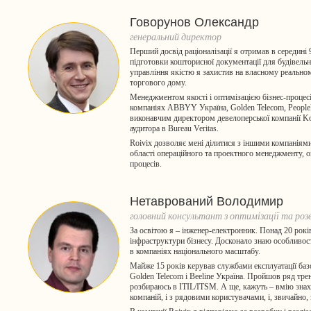
Говорунов Олександр
генеральний директор
Перший досвід раціоналізації я отримав в середині
підготовки кошторисної документації для будівельно
управління якістю я захистив на власному реальному
торгового дому.
Менеджментом якості і оптимізацією бізнес-процесі
компаніях ABBYY Україна, Golden Telecom, People
виконавчим директором девелоперської компанії Ko
аудитора в Bureau Veritas.
Roivix дозволяє мені ділитися з іншими компаніям
області операційного та проектного менеджменту, опт
процесів.
Нетаврований Володимир
головний консультант з оптимізації та ро
За освітою я – інженер-електронник. Понад 20 років
інфраструктури бізнесу. Досконало знаю особливост
в компаніях національного масштабу.
Майже 15 років керував службами експлуатації баз
Golden Telecom і Beeline Україна. Пройшов ряд трені
розбираюсь в ITIL/ITSM. А ще, кажуть – вмію знах
компаній, і з рядовими користувачами, і, звичайно,