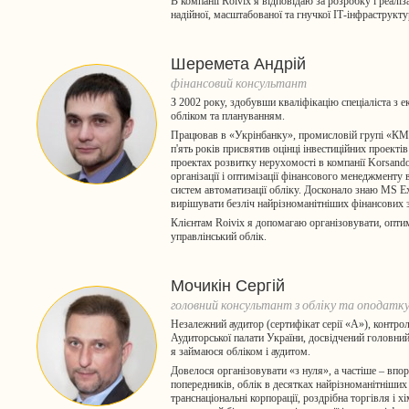
В компанії Roivix я відповідаю за розробку і реалі
надійної, масштабованої та гнучкої ІТ-інфраструкту
Шеремета Андрій
фінансовий консультант
З 2002 року, здобувши кваліфікацію спеціаліста з 
обліком та плануванням.
Працював в «Укрінбанку», промисловій групі «КМ
п'ять років присвятив оцінці інвестиційних проекті
проектах розвитку нерухомості в компанії Korsand
організації і оптимізації фінансового менеджменту 
систем автоматизації обліку. Досконало знаю MS E
вирішувати безліч найрізноманітніших фінансових 
Клієнтам Roivix я допомагаю організовувати, оптим
управлінський облік.
Мочикін Сергій
головний консультант з обліку та оподатк
Незалежний аудитор (сертифікат серії «А»), контрол
Аудиторської палати України, досвідчений головний
я займаюся обліком і аудитом.
Довелося організовувати «з нуля», а частіше – вп
попередників, облік в десятках найрізноманітніших
транснаціональні корпорації, роздрібна торгівля і х