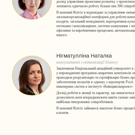
досвід управління проектами розвитку з проектною
зачіпають одночасно роботу більше ніж 300 співроб
В компанії Roivix я відповідаю за управління зміна
загальноорганізаційної платформи для роботи компа
входять: загальний менеджмент, корпоративна куль
потоками і комунікаціями, системи планування і зві
офісними та виробничими процесами, автоматизаці
іншого.
Нігматулліна Наталка
консультант з оптимізації бізнесу
Закінчивши Національний авіаційний університет в 2
у впровадженні програмно-апаратних комплексів св
проводила реорганізацію та сертифікацію бізнес-пр
забезпечення польотів в одному з аеропортів Росії
інженерних систем в інституті «Київцивільпроект».
Досвід роботи в авіації та характер, що намагаєтьс
дозволяють мені впорядковувати навіть сильно зан
найбільш некерованих співробітників.
В компанії Roivix займаюся аналізом бізнес-процес
клієнтів.