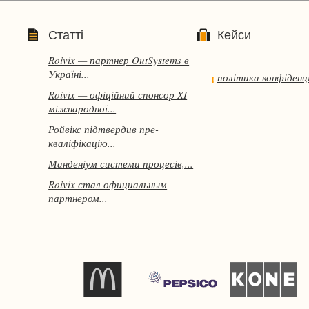
Статті
Кейси
Roivix — партнер OutSystems в
Україні...
політика конфіденц
Roivix — офіційний спонсор XI
міжнародної...
Ройвікс підтвердив пре-
кваліфікацію...
Манденіум системи процесів,...
Roivix стал официальным
партнером...