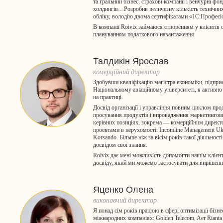
та гральний бізнес, страхові компанії і венчурні ф
холдингів…Розробив величезну кількість технічних
обліку, володію двома сертифікатами «1С:Професі
В компанії Roivix займаюся створенням у клієнтів 
плануванням податкового навантаження.
Талдикін Ярослав
комерційний директор
Здобувши кваліфікацію магістра економіки, підпри
Національному авіаційному університеті, я активно
на практиці.
Досвід організації і управління повним циклом прод
просування продуктів і впровадження маркетингов
керівних позиціях, зокрема — комерційним директ
проектами в нерухомості: Incomline Management Ukra
Korsando. Більше ніж за вісім років такої діяльнос
досвідом свої знання.
Roivix дає мені можливість допомогти нашім клієн
досвіду, який ми можемо застосувати для вирішенн
Яценко Олена
виконавчий директор
Я понад сім років працюю в сфері оптимізації бізн
міжнародних компаніях: Golden Telecom, Aer Rianta 