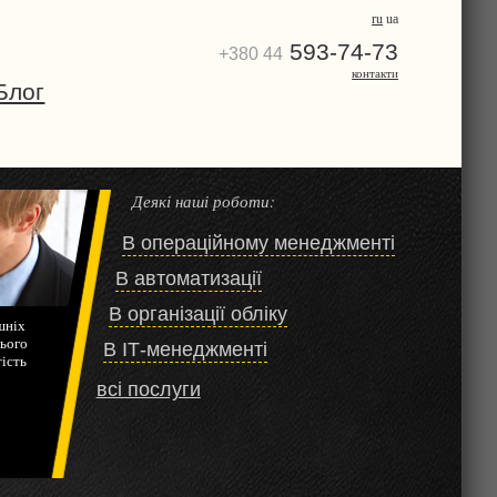
ru
ua
593-74-73
+380 44
контакти
Блог
Деякі наші роботи:
В операційному менеджменті
В автоматизації
В організації обліку
шніх
нього
В ІТ-менеджменті
тість
всі послуги