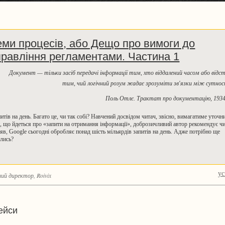
ми процесів, або Дещо про вимоги до
правління регламентами. Частина 1
Документ
—
тільки засіб передачі інформації тим, хто віддалений часом або відс
тим, чий логічний розум жадає зрозуміти зв'язки між сутно
Поль Отлє. Трактат про документацію, 1934,
тів на день. Багато це, чи так собі? Навчений досвідом читач, звісно, вимагатиме уточн
, що йдеться про «запити на отримання інформації», доброзичливий автор рекомендує ч
яв, Google сьогодні обробляє понад шість мільярдів запитів на день. Адже потрібно ще
ялись?
ус
ний директор, Roivix
ейси