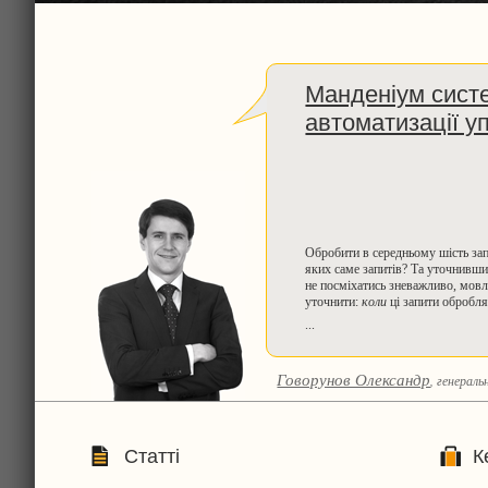
Манденіум систе
автоматизації у
Обробити в середньому шість запи
яких саме запитів? Та уточнивши
не посміхатись зневажливо, мовл
уточнити:
коли
ці запити обробл
...
Говорунов Олександр
, генераль
Статті
К