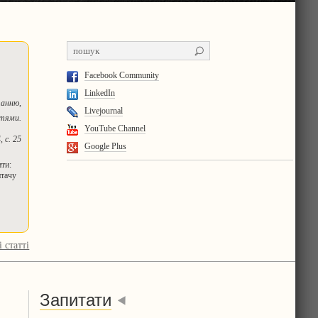
Facebook Community
LinkedIn
танню,
Livejournal
стями.
YouTube Channel
 с. 25
Google Plus
ити:
итачу
і статті
Запитати