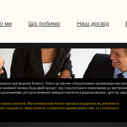
о ми
Що робимо
Наш досвід
никають при веденні бізнесу. Тобто це научно обґрунтована организація внутрі
сті компанії можна будь-який процес: від стратегічного планування до внутріш
одуктивними, ресурси компанії використовуються раціональніше, зростає вар
я наших клієнтів. Ми оптимізуємо бізнес-процеси підприємств, роблячи їх
ої складності, якщо вони не суперечать нашим цінностям, та з успіхом їх