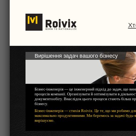
Хт
Вирішення задач вашого бізнесу
Бізнес-інженерія — це інженерний підхід до задач, що ви
процесів компанії. Організувати й оптимізувати в діяльно
документообігу. Внаслідок цього процеси стають більш пр
бізнесу.
Бізнес-інженерія — стихія Roivix. Це те, що ми робимо дл
максимально продуктивними. Ми беремось за задачі будь-як
вирішуємо.