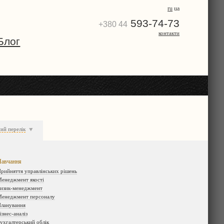
ru
ua
593-74-73
+380 44
контакти
Блог
ий перелік
авчання
рийняття управлінських рішень
енеджмент якості
изик-менеджмент
енеджмент персоналу
ланування
ізнес-аналіз
ухгалтерський облік