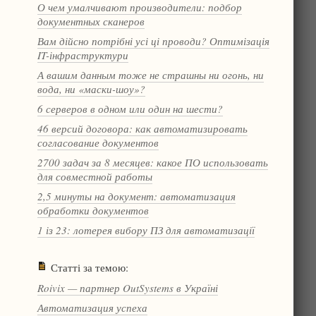
О чем умалчивают производители: подбор
документных сканеров
Вам дійсно потрібні усі ці проводи? Оптимізація
IT-інфраструктури
А вашим данным тоже не страшны ни огонь, ни
вода, ни «маски-шоу»?
6 серверов в одном или один на шести?
46 версий договора: как автоматизировать
согласование документов
2700 задач за 8 месяцев: какое ПО использовать
для совместной работы
2,5 минуты на документ: автоматизация
обработки документов
1 із 23: лотерея вибору ПЗ для автоматизації
Статті за темою:
Roivix — партнер OutSystems в Україні
Автоматизация успеха