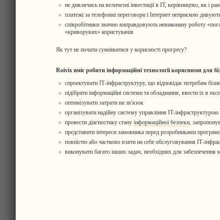
не дивлячись на величезні інвестиції в ІТ, керівництво, як і р
платежі за телефонні переговори і Інтернет неприємно дивують,
співробітники звично виправдовують невиконану роботу «пога
«криворуких» користувачів
Як тут не почати сумніватися у корисності прогресу?
Roivix вміє робити інформаційні технології корисними для біз
спроектувати ІТ-інфраструктуру, що відповідає потребам бізн
підібрати інформаційні системи та обладнання, ввести їх в екс
оптимізувати затрати на зв'язок
організувати надійну систему управління ІТ-інфраструктурою
провести діагностику стану
інформаційної безпеки
, запропонув
представити інтереси замовника перед розробниками програм
повністю або частково взяти на себе обслуговування ІТ-інфра
виконувати багато інших задач, необхідних для забезпечення м