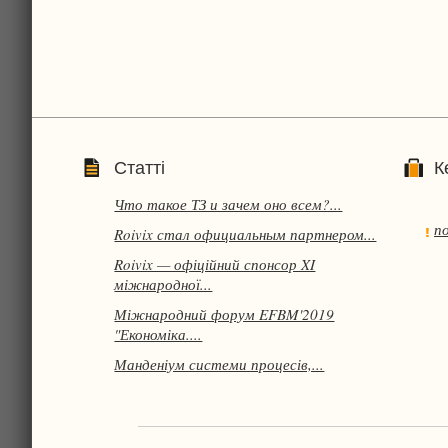
Статті
К
Что такое ТЗ и зачем оно всем?...
п
Roivix стал официальным партнером...
Roivix — офіційний спонсор XI
міжнародної...
Міжнародний форум EFBM'2019
"Економіка....
Манденіум системи процесів,...