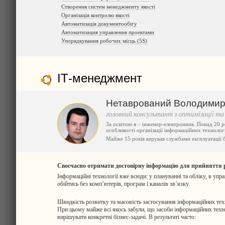
Створення систем менеджменту якості
Організація контролю якості
Автоматизація документообігу
Автоматизация управления проектами
Упорядкування робочих місць (5S)
ІТ-менеджмент
Нетаврований Володими
головний консультант з оптимізації т
За освітою я – інженер-електронник. Понад 20 р
особливості організації інформаційних технолог
Майже 15 років керував службами експлуатації 
Своєчасно отримати достовірну інформацію для прийняття рі
Інформаційні технології вже всюди: у плануванні та обліку, в упра
обійтись без комп’ютерів, програм і каналів зв’язку.
Швидкість розвитку та масовість застосування інформаційних тех
При цьому майже всі якось забули, що засоби інформаційних техно
вирішувати конкретні бізнес-задачі. В результаті часто: