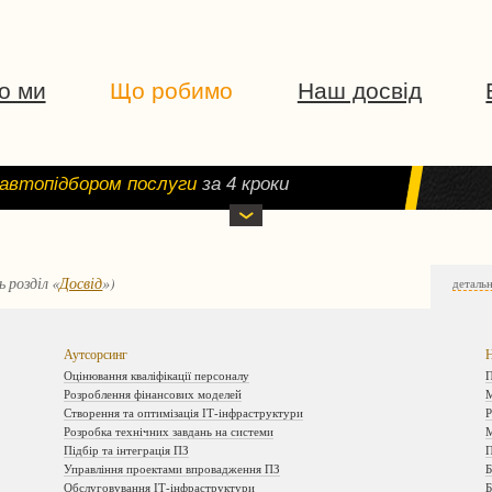
о ми
Що робимо
Наш досвід
автопідбором послуги
за 4 кроки
 розділ «
Досвід
»)
детальн
Аутсорсинг
Н
Оцінювання кваліфікації персоналу
П
Розроблення фінансових моделей
М
Створення та оптимізація ІТ-інфраструктури
Р
Розробка технічних завдань на системи
М
Підбір та інтеграція ПЗ
П
Управління проектами впровадження ПЗ
Б
Обслуговування ІТ-інфраструктури
Б