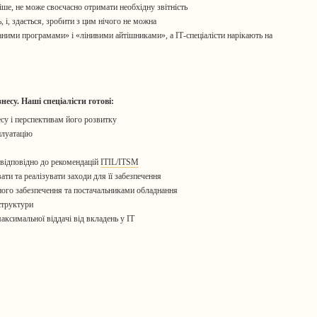
аніше, не може своєчасно отримати необхідну звітність
 і, здається, зробити з цим нічого не можна
ними програмами» і «лінивими айтішниками», а ІТ-спеціалісти нарікають на
несу. Наші спеціалісти готові:
есу і перспективам його розвитку
плуатацію
 відповідно до рекомендацій
ITIL/ITSM
ати та реалізувати заходи для її забезпечення
ного забезпечення та постачальниками обладнання
структури
аксимальної віддачі від вкладень у ІТ