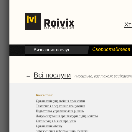
Хт
Скористайтеся 
Визначник послуг
Всі послуги
←
(можливо, вас також зацікавить
Консалтинг
Організація управління проектами
Тактичне і оперативне планування
Підготовка управлінських рішень
Документування архітектури підприємства
Оптимізація бізнес процесів
Організація обліку
Забезпечення інформаційної безпеки