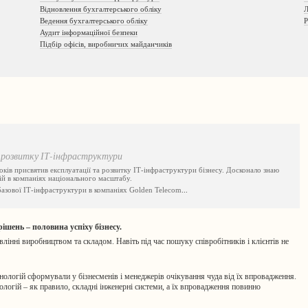
Відновлення бухгалтерського обліку
Л
Ведення бухгалтерського обліку
Р
Аудит інформаційної безпеки
Підбір офісів, виробничих майданчиків
р
а розвитку ІТ-інфраструктури
оків присвятив експлуатації та розвитку ІТ-інфраструктури бізнесу. Досконало знаю
ій в компаніях національного масштабу.
базової ІТ-інфраструктури в компаніях Golden Telecom
...
шень – половина успіху бізнесу.
влінні виробництвом та складом. Навіть під час пошуку співробітників і клієнтів не
нологій сформували у бізнесменів і менеджерів очікування чуда від їх впровадження.
логій – як правило, складні інженерні системи, а їх впровадження повинно