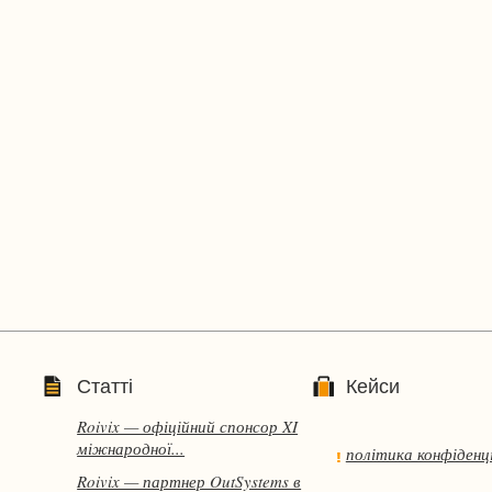
Статті
Кейси
Roivix — офіційний спонсор XI
міжнародної...
політика конфіденц
Roivix — партнер OutSystems в