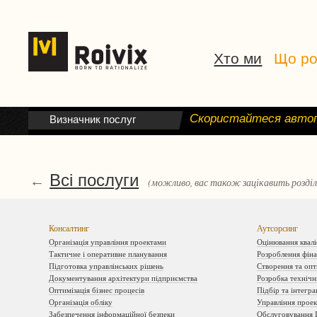
Хто ми
Що р
Скористайтеся автоп
Визначник послуг
Всі послуги
←
(можливо, вас також зацікавить розділ
Консалтинг
Аутсорсинг
Організація управління проектами
Оцінювання квалі
Тактичне і оперативне планування
Розроблення фін
Підготовка управлінських рішень
Створення та опт
Документування архітектури підприємства
Розробка технічн
Оптимізація бізнес процесів
Підбір та інтегра
Організація обліку
Управління прое
Забезпечення інформаційної безпеки
Обслуговування 