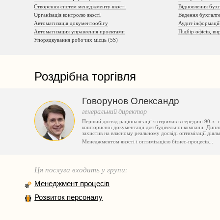
Створення систем менеджменту якості
Відновлення бухг
Організація контролю якості
Ведення бухгалте
Автоматизація документообігу
Аудит інформацій
Автоматизация управления проектами
Підбір офісів, в
Упорядкування робочих місць (5S)
Роздрібна торгівля
Говорунов Олександр
генеральний директор
Перший досвід раціоналізації я отримав в середині 90-х:
кошторисної документації для будівельної компанії. Дипло
захистив на власному реальному досвіді оптимізації діял
Менеджментом якості і оптимізацією бізнес-процесів
...
Ця послуга входить у групи:
Менеджмент процесів
Розвиток персоналу