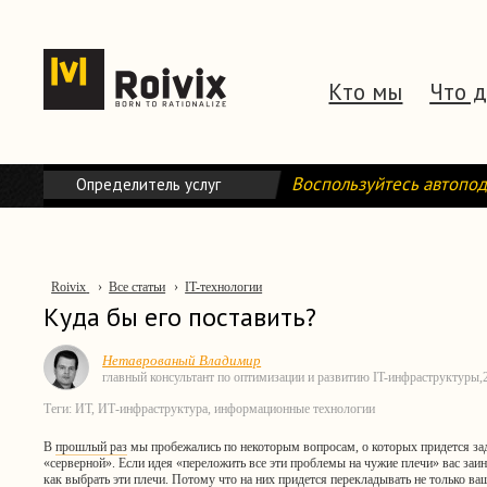
Кто мы
Что 
Воспользуйтесь автопо
Определитель услуг
Roivix
›
Все статьи
›
IT-технологии
Куда бы его поставить?
Нетаврованый Владимир
главный консультант по оптимизации и развитию IT-инфраструктуры,
Теги:
ИТ
,
ИТ-инфраструктура
,
информационные технологии
В
прошлый раз
мы пробежались по некоторым вопросам, о которых придется зад
«серверной». Если идея «переложить все эти проблемы на чужие плечи» вас заин
как выбрать эти плечи. Потому что на них придется перекладывать не только в