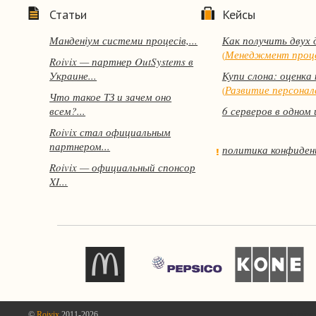
Статьи
Кейсы
Манденіум системи процесів,...
Как получить двух 
Менеджмент проц
(
Roivix — партнер OutSystems в
Украине...
Купи слона: оценка 
Развитие персонал
(
Что такое ТЗ и зачем оно
всем?...
6 серверов в одном 
Roivix стал официальным
партнером...
политика конфиден
Roivix — официальный спонсор
XI...
©
Roivix
2011-2026
перейти