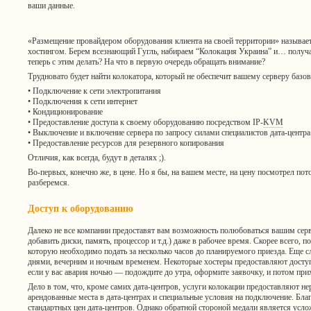
ваши данные.
«Размещение провайдером оборудования клиента на своей территории» называе
хостингом. Берем всезнающий Гугль, набираем “Колокация Украина” и… получ
теперь с этим делать? На что в первую очередь обращать внимание?
Трудновато будет найти колокатора, который не обеспечит вашему серверу базов
• Подключение к сети электропитания
• Подключения к сети интернет
• Кондиционирование
• Предоставление доступа к своему оборудованию посредством IP-
KVM
• Выключение и включение сервера по запросу силами специалистов дата-центра
• Предоставление ресурсов для резервного копирования
Отличия, как всегда, будут в деталях ;).
Во-первых, конечно же, в цене. Но я бы, на вашем месте, на цену посмотрел пот
разберемся.
Доступ к оборудованию
Далеко не все компании предоставят вам возможность полюбоваться вашим серв
добавить диски, память, процессор и т.д.) даже в рабочее время. Скорее всего, 
которую необходимо подать за несколько часов до планируемого приезда. Еще
днями, вечерним и ночным временем. Некоторые хостеры предоставляют
досту
если у вас авария ночью — подождите до утра, оформите заявочку, и потом прих
Дело в том, что, кроме самих дата-центров, услуги колокации предоставляют не
арендованные места в дата-центрах и специальные условия на подключение. Бла
стандартных цен дата-центров. Однако обратной стороной медали является усл