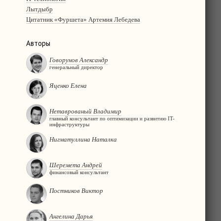
Лытдыбр
Цитатник «Фуршета» Артемия Лебедева
Авторы
Говорунов Александр
генеральный директор
Яценко Елена
Нетаврованый Владимир
главный консультант по оптимизации и развитию IT-
инфраструктуры
Нигматуллина Наталка
Шеремета Андрей
финансовый консультант
Постников Виктор
Ангелина Дарья