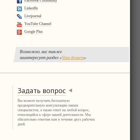
Facebook Community
LinkedIn
Livejournal
YouTube Channel
Google Plus
Возможно, вас также
заинтересует раздел «
Что делаем
»
Задать вопрос
Вы можете получить бесплатную
предварительную консультацию наших
специалистов, а также ответ на любой вопрос,
относящийся к сфере нашей деятельности. Мы
обязательно ответим вам в течение двух рабочих
дней.