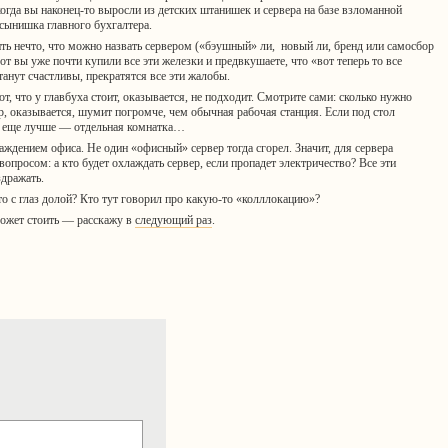
когда вы наконец-то выросли из детских штанишек и сервера на базе взломанной
сынишка главного бухгалтера.
ть нечто, что можно назвать сервером («бэушный» ли, новый ли, бренд или самосбор
т вы уже почти купили все эти железки и предвкушаете, что «вот теперь то все
станут счастливы, прекратятся все эти жалобы.
т, что у главбуха стоит, оказывается, не подходит. Смотрите сами: сколько нужно
вер, оказывается, шумит погромче, чем обычная рабочая станция. Если под стол
 а еще лучше — отдельная комнатка…
аждением офиса. Не один «офисный» сервер тогда сгорел. Значит, для сервера
опросом: а кто будет охлаждать сервер, если пропадет электричество? Все эти
здражать.
сто с глаз долой? Кто тут говорил про какую-то «колллокацию»?
может стоить — расскажу в
следующий раз
.