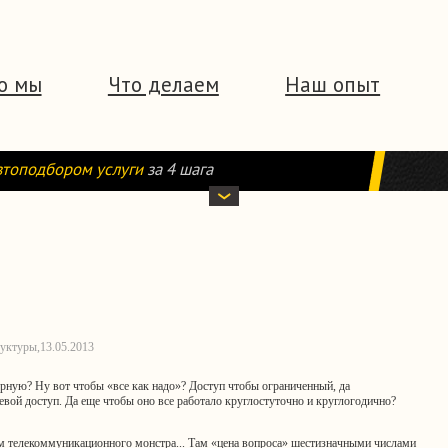
о мы
Что делаем
Наш опыт
втоподбором услуги
за 4 шага
руктуры,
13.05.2013
ерную? Ну вот чтобы «все как надо»? Доступ чтобы ограниченный, да
тевой доступ. Да еще чтобы оно все работало круглостуточно и круглогодично?
ам телекоммуникационного монстра... Там «цена вопроса» шестизначными числами