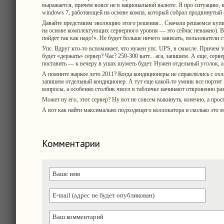
выражается, причем вовсе не в национальной валюте. Я про ситуацию, 
windows 7, работающей на основе компа, который собрал продвинутый 
Давайте представим эволюцию этого решения... Сначала решаемся купи
на основе комплектующих серверного уровня — это сейчас неважно). Во
пойдет так как надо!». Не будет больше ничего зависать, пользователи 
Упс. Вдруг кто-то вспоминает, что нужен упс. UPS, в смысле. Причем то
будет «держать» сервер? Час? 250-300 ватт... ага, запишем. А еще, сер
поставить — к вечеру в ушах шуметь будет. Нужен отдельный уголок,
А помните жаркое лето 2011? Когда кондиционеры не справлялись с охл
запишем отдельный кондиционер. А тут еще какой-то умник все портит в
вопросы, а особенно столбик чисел в табличке начинают откровенно ра
Может ну его, этот сервер? Ну вот не совсем выкинуть, конечно, а про
А вот как найти максимально подходящего коллокатора и сколько это 
Комментарии