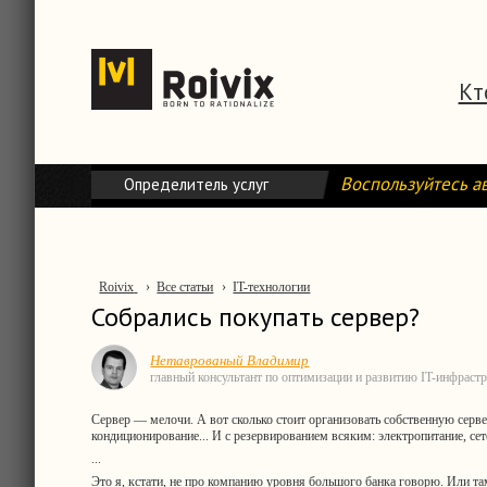
Кт
Воспользуйтесь а
Определитель услуг
Roivix
›
Все статьи
›
IT-технологии
Собрались покупать сервер?
Нетаврованый Владимир
главный консультант по оптимизации и развитию IT-инфраст
Сервер — мелочи. А вот сколько стоит организовать собственную серв
кондиционирование... И с резервированием всяким: электропитание, се
...
Это я, кстати, не про компанию уровня большого банка говорю. Или т