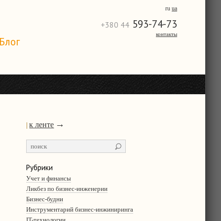
ru
ua
593-74-73
+380 44
контакты
Блог
→
к ленте
|
Рубрики
Учет и финансы
Ликбез по бизнес-инженерии
Бизнес-будни
Инструментарий бизнес-инжиниринга
IT-технологии