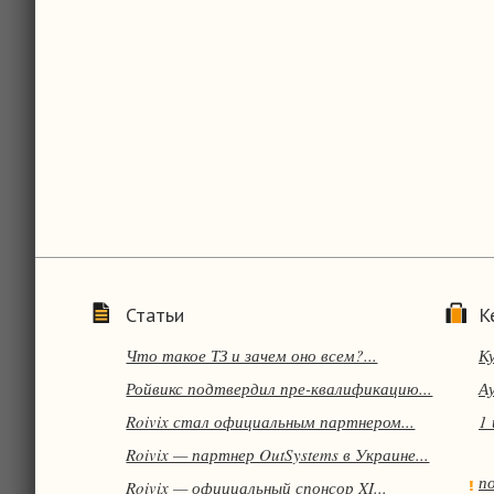
Статьи
К
Что такое ТЗ и зачем оно всем?...
Ку
Ройвикс подтвердил пре-квалификацию...
А
Roivix стал официальным партнером...
1 
Roivix — партнер OutSystems в Украине...
п
Roivix — официальный спонсор XI...