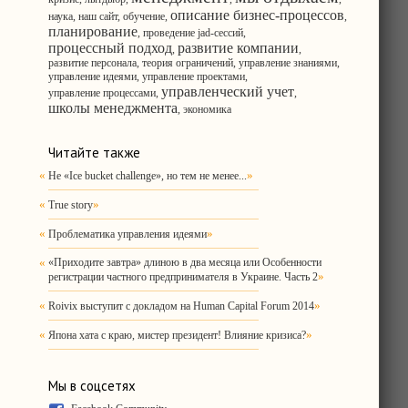
описание бизнес-процессов
наука
,
наш сайт
,
обучение
,
,
планирование
,
проведение jad-сессий
,
процессный подход
развитие компании
,
,
развитие персонала
,
теория ограничений
,
управление знаниями
,
управление идеями
,
управление проектами
,
управленческий учет
управление процессами
,
,
школы менеджмента
,
экономика
Читайте также
«
»
Не «Ice bucket challenge», но тем не менее...
«
»
True story
«
»
Проблематика управления идеями
«
«Приходите завтра» длиною в два месяца или Особенности
»
регистрации частного предпринимателя в Украине. Часть 2
«
»
Roivix выступит с докладом на Human Capital Forum 2014
«
»
Япона хата с краю, мистер президент! Влияние кризиса?
Мы в соцсетях