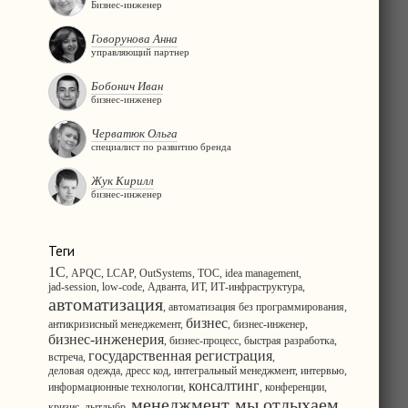
Бизнес-инженер
Говорунова Анна
управляющий партнер
Бобонич Иван
бизнес-инженер
Черватюк Ольга
специалист по развитию бренда
Жук Кирилл
бизнес-инженер
Теги
1С
,
APQC
,
LCAP
,
OutSystems
,
TOC
,
idea management
,
jad-session
,
low-code
,
Адванта
,
ИТ
,
ИТ-инфраструктура
,
автоматизация
,
автоматизация без программирования
,
бизнес
антикризисный менеджемент
,
,
бизнес-инженер
,
бизнес-инженерия
,
бизнес-процесс
,
быстрая разработка
,
государственная регистрация
встреча
,
,
деловая одежда
,
дресс код
,
интегральный менеджмент
,
интервью
,
консалтинг
информационные технологии
,
,
конференции
,
менеджмент
мы отдыхаем
кризис
,
лытдыбр
,
,
,