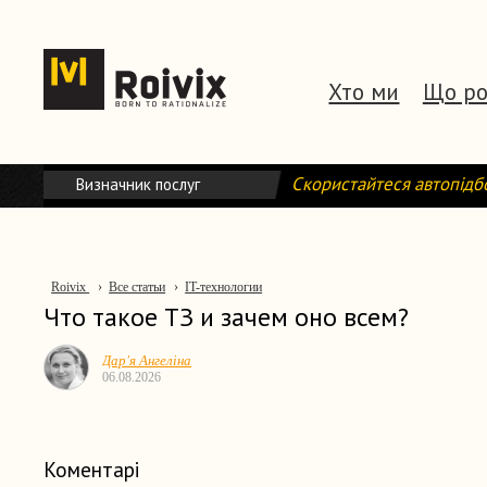
Хто ми
Що р
Скористайтеся автопід
Визначник послуг
Roivix
›
Все статьи
›
IT-технологии
Что такое ТЗ и зачем оно всем?
Дар'я Ангеліна
06.08.2026
Коментарі