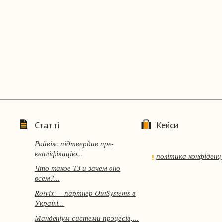
Статті
Кейси
Ройвікс підтвердив пре-
кваліфікацію...
політика конфіденц
Что такое ТЗ и зачем оно
всем?...
Roivix — партнер OutSystems в
Україні...
Манденіум системи процесів,...