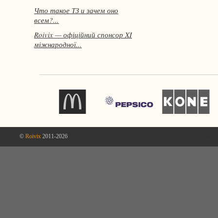
Что такое ТЗ и зачем оно
всем?...
Roivix — офіційний спонсор XI
міжнародної...
©
Roivix
2011-2026
перейти