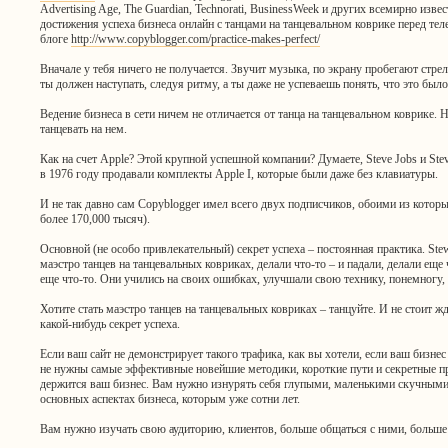
Advertising Age, The Guardian, Technorati, BusinessWeek и других всемирно изве
достижения успеха бизнеса онлайн с танцами на танцевальном коврике перед тел
блоге
http://www.copyblogger.com/practice-makes-perfect/
Вначале у тебя ничего не получается. Звучит музыка, по экрану пробегают стрел
ты должен наступать, следуя ритму, а ты даже не успеваешь понять, что это было
Ведение бизнеса в сети ничем не отличается от танца на танцевальном коврике. 
танцевать на нем.
Как на счет Apple? Этой крупной успешной компании? Думаете, Steve Jobs и Stev
в 1976 году продавали комплекты Apple I, которые были даже без клавиатуры.
И не так давно сам Copyblogger имел всего двух подписчиков, обоими из которых
более 170,000 тысяч).
Основной (не особо привлекательный) секрет успеха – постоянная практика. Stewe
маэстро танцев на танцевальных ковриках, делали что-то – и падали, делали еще 
еще что-то. Они учились на своих ошибках, улучшали свою технику, понемногу, 
Хотите стать маэстро танцев на танцевальных ковриках – танцуйте. И не стоит жд
какой-нибудь секрет успеха.
Если ваш сайт не демонстрирует такого трафика, как вы хотели, если ваш бизнес
не нужны самые эффективные новейшие методики, короткие пути и секретные пр
держится ваш бизнес. Вам нужно изнурять себя глупыми, маленькими скучны
основных аспектах бизнеса, которым уже сотни лет.
Вам нужно изучать свою аудиторию, клиентов, больше общаться с ними, больше 