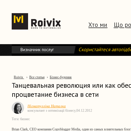
Хто ми
Що р
Скористайтеся автопід
Визначник послуг
Roivix
›
Все статьи
›
Бізнес-будення
Танцевальная революция или как обе
процветание бизнеса в сети
Нігматулліна Наталка
консультант з оптимізації бізнесу,
04.12.2012
Теги:
бизнес
Brian Clark
, CEO компании Copyblogger Media, один из самых влиятельных блог