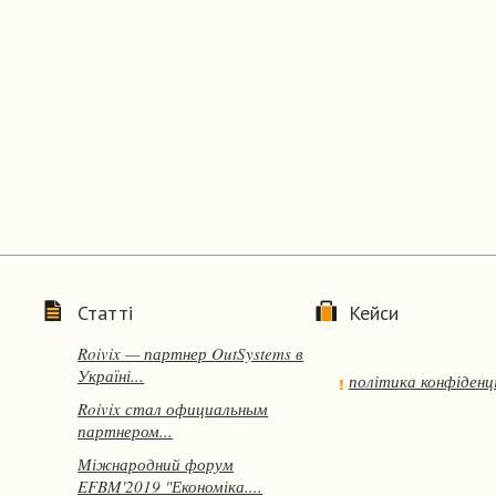
Статті
Кейси
Roivix — партнер OutSystems в
Україні...
політика конфіденц
Roivix стал официальным
партнером...
Міжнародний форум
EFBM'2019 "Економіка....