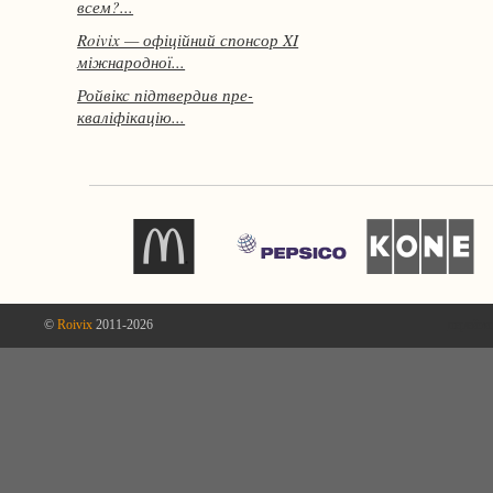
всем?...
Roivix — офіційний спонсор XI
міжнародної...
Ройвікс підтвердив пре-
кваліфікацію...
©
Roivix
2011-2026
перейти