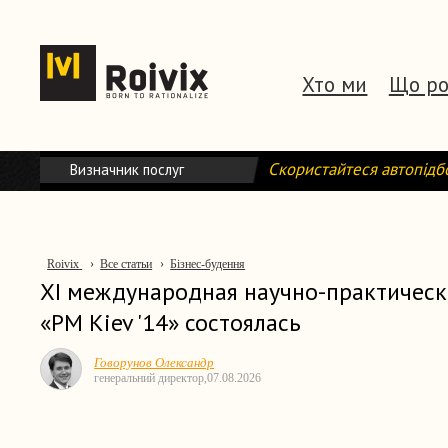
Хто ми
Що р
Скористайтеся автопід
Визначник послуг
Roivix
›
Все статьи
›
Бізнес-будення
XI международная научно-практичес
«PM Kiev '14» состоялась
Говорунов Олександр
генеральний директор,
07.08.2026