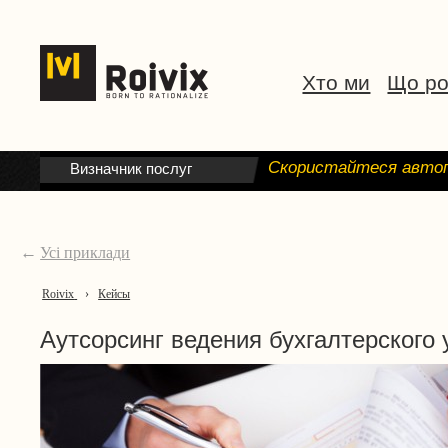
Хто ми
Що р
Скористайтеся автоп
Визначник послуг
←
Усі приклади
Roivix
›
Кейсы
Аутсорсинг ведения бухгалтерского 